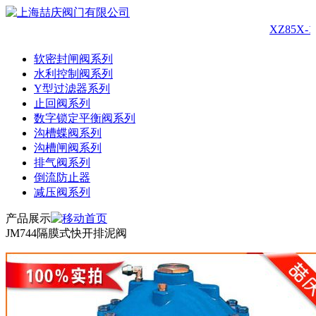
XZ85X
软密封闸阀系列
水利控制阀系列
Y型过滤器系列
止回阀系列
数字锁定平衡阀系列
沟槽蝶阀系列
沟槽闸阀系列
排气阀系列
倒流防止器
减压阀系列
产品展示
JM744隔膜式快开排泥阀