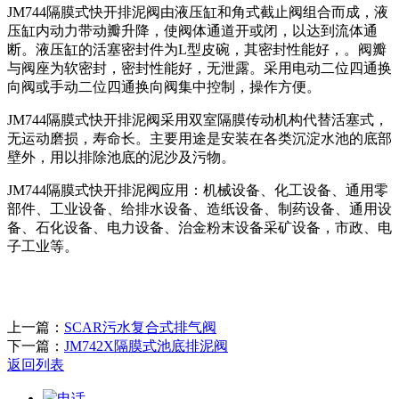
JM744隔膜式快开排泥阀由液压缸和角式截止阀组合而成，液
压缸内动力带动瓣升降，使阀体通道开或闭，以达到流体通
断。液压缸的活塞密封件为L型皮碗，其密封性能好，。阀瓣
与阀座为软密封，密封性能好，无泄露。采用电动二位四通换
向阀或手动二位四通换向阀集中控制，操作方便。
JM744隔膜式快开排泥阀采用双室隔膜传动机构代替活塞式，
无运动磨损，寿命长。主要用途是安装在各类沉淀水池的底部
壁外，用以排除池底的泥沙及污物。
JM744隔膜式快开排泥阀应用：机械设备、化工设备、通用零
部件、工业设备、给排水设备、造纸设备、制药设备、通用设
备、石化设备、电力设备、治金粉末设备采矿设备，市政、电
子工业等。
上一篇：
SCAR污水复合式排气阀
下一篇：
JM742X隔膜式池底排泥阀
返回列表
电话