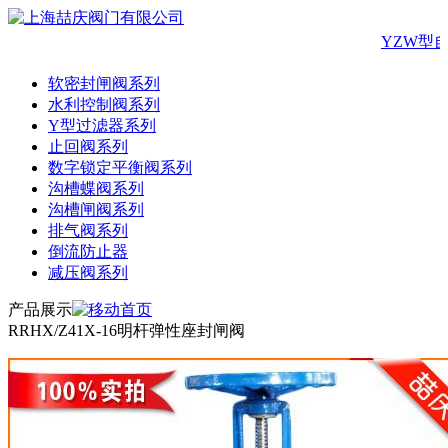
YZW型
软密封闸阀系列
水利控制阀系列
Y型过滤器系列
止回阀系列
数字锁定平衡阀系列
沟槽蝶阀系列
沟槽闸阀系列
排气阀系列
倒流防止器
减压阀系列
产品展示
RRHX/Z41X-16明杆弹性座封闸阀